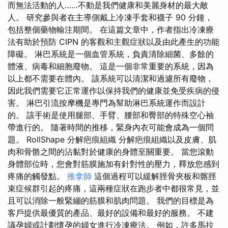
而無法活動的人……不動是我們健康和美麗身材的最大敵
人。 研究參與者在主導側戴上冷凍手套和襪子 90 分鐘，
包括整個藥物輸注期間。 在這篇文章中，作者指出冷凍療
法有助於預防 CIPN 的客觀和主觀症狀以及由此產生的功能
障礙。 淋巴系統是一個血管系統，負責清除細菌、多餘的
體液、病毒和細胞廢物。 這是一個非常重要的系統，因為
以上都不需要在體內。 該系統可以清潔和過濾所有廢物，
因此我們需要它正常運作以保持我們的健康並免受疾病的侵
害。 淋巴引流按摩機是專門為幫助淋巴系統運作而設計
的。 該手術是使用腿部、手臂、腰部和臀部的特殊空心袖
帶進行的。 隨著時間的推移，緊身內衣可能會成為一個問
題。 RollShape 分解疤痕組織 分解疤痕組織以及皮膚、肌
肉和骨骼之間的沾黏對於健康的身體至關重要。 當您滾動
身體部位時，您會對筋膜施加有針對性的壓力，釋放您感到
疼痛的觸發點。
推拿師
這個過程可以緩解脛骨夾板和髂脛
束症候群引起的疼痛，這兩種症狀在跑步者中都很常見，並
且可以消除一般緊繃的筋膜和肌肉問題。 我們的目標是為
客戶提供最優質的產品、最好的設備和最好的服務。 不建
議孕婦或計劃懷孕的婦女進行冷凍療法。 例如，許多馬拉