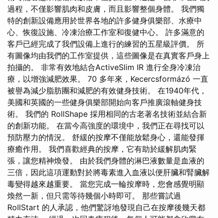
過程，不僅影響肌肉和皮膚，而且影響整個身體。 我們獨
特的創新設備應用於世界各地的許多健身俱樂部、水療中
心、恢復設施、冷凍治療工作室和復健中心。 許多滿意的
客戶已經完成了我們設備上進行的練習的五星級評價。 所
有圖像均由我們的工作室提供，這些圖像是在真實客戶身上
拍攝的。 非常有效地結合ActiveSlim IR 進行全身冷凍治
療，以增強減肥效果。 70 多年來，Kecercsformázó 一直
被譽為減少脂肪團和減肥的有效健身技術。 在1940年代，
美國和英國的一些健身俱樂部開始向客戶推廣滾軸健身技
術。 我們的 RollShape 採用相同的古老著名技術並結合新
的創新功能。 在當今高強度的環境中，我們正在尋找可以
預防壓力的情況。 舒緩的按摩不僅能放鬆身心，還能發揮
療癒作用。 我們喜歡經典的按摩，它有助於緩解肌肉緊
張，讓您精神煥發。 由於我們身體的淋巴液數量是血液的
三倍，因此這項運動對於將毒素進入血液以便肝臟和腎臟解
毒變得越來越重要。 當您完成一輪按摩時，您會感覺明顯
煥然一新，但只需等待幾個小時即可。 那些嘗試過
RollStart 的人承認，他們驚訝地發現自己在按摩後幾天都