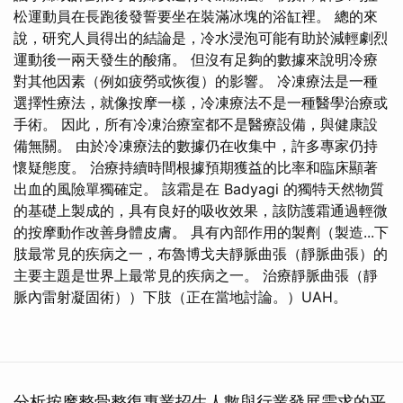
松運動員在長跑後發誓要坐在裝滿冰塊的浴缸裡。 總的來
說，研究人員得出的結論是，冷水浸泡可能有助於減輕劇烈
運動後一兩天發生的酸痛。 但沒有足夠的數據來說明冷療
對其他因素（例如疲勞或恢復）的影響。 冷凍療法是一種
選擇性療法，就像按摩一樣，冷凍療法不是一種醫學治療或
手術。 因此，所有冷凍治療室都不是醫療設備，與健康設
備無關。 由於冷凍療法的數據仍在收集中，許多專家仍持
懷疑態度。 治療持續時間根據預期獲益的比率和臨床顯著
出血的風險單獨確定。 該霜是在 Badyagi 的獨特天然物質
的基礎上製成的，具有良好的吸收效果，該防護霜通過輕微
的按摩動作改善身體皮膚。 具有內部作用的製劑（製造...下
肢最常見的疾病之一，布魯博戈夫靜脈曲張（靜脈曲張）的
主要主題是世界上最常見的疾病之一。 治療靜脈曲張（靜
脈內雷射凝固術））下肢（正在當地討論。）UAH。
分析按摩整骨整復專業招生人數與行業發展需求的平