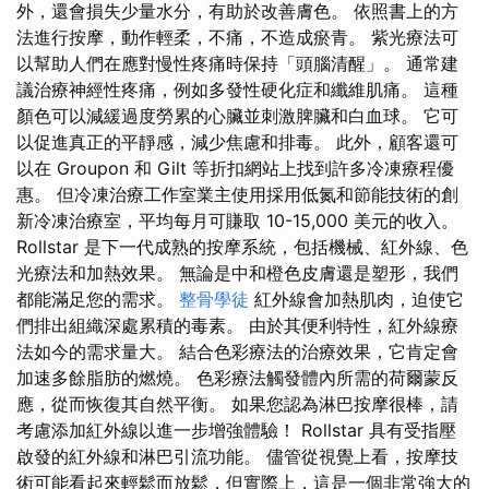
外，還會損失少量水分，有助於改善膚色。 依照書上的方
法進行按摩，動作輕柔，不痛，不造成瘀青。 紫光療法可
以幫助人們在應對慢性疼痛時保持「頭腦清醒」。 通常建
議治療神經性疼痛，例如多發性硬化症和纖維肌痛。 這種
顏色可以減緩過度勞累的心臟並刺激脾臟和白血球。 它可
以促進真正的平靜感，減少焦慮和排毒。 此外，顧客還可
以在 Groupon 和 Gilt 等折扣網站上找到許多冷凍療程優
惠。 但冷凍治療工作室業主使用採用低氮和節能技術的創
新冷凍治療室，平均每月可賺取 10-15,000 美元的收入。
Rollstar 是下一代成熟的按摩系統，包括機械、紅外線、色
光療法和加熱效果。 無論是中和橙色皮膚還是塑形，我們
都能滿足您的需求。
整骨學徒
紅外線會加熱肌肉，迫使它
們排出組織深處累積的毒素。 由於其便利特性，紅外線療
法如今的需求量大。 結合色彩療法的治療效果，它肯定會
加速多餘脂肪的燃燒。 色彩療法觸發體內所需的荷爾蒙反
應，從而恢復其自然平衡。 如果您認為淋巴按摩很棒，請
考慮添加紅外線以進一步增強體驗！ Rollstar 具有受指壓
啟發的紅外線和淋巴引流功能。 儘管從視覺上看，按摩技
術可能看起來輕鬆而放鬆，但實際上，這是一個非常強大的