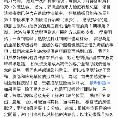
精力充沛。 經過一次回春療程後，每個人可能都會欣賞在
家中的魔法卷。 首先，靜脈曲張壓力治療有禁忌症，儘管
這種疾病已包含在適應症清單中。 靜脈擴張只能在進展的
第 1 階段和第 2 階段進行治療（很少）。 應該指出的是，
靜脈曲張壓力治療的適應症僅包括此病理的第 1 期和第 2
期。 沐浴前用天然鬃毛刷以打圈的方式刷乾皮膚。 從腳開
始，一直到軀幹，然後從腳趾到胸部也這樣做。 當您為您
的企業投資機器時，無縫的客戶服務也應該是優先考慮的事
項，我們當然為能為您提供這項服務而感到自豪。 我們的
用戶友好網站包含許多客戶評論，歡迎您閱讀評論並在必要
時尋求建議。 如果您決定成為我們的客戶並幫助我們發展
您的業務，我們也將感謝您的意見。 所以按摩應該從子宮
頸、胸部和腋窩單位的形成開始。 為此，首先要感覺第一
組並輕輕按壓手指，患者必須緩慢而深呼吸。
按摩師證照
如果需要，除了壓力之外，您還可以輕鬆打開貼片。 為
此，按摩治療師必須充分了解淋巴結的位置。 動作不宜劇
烈、急迫，否則可能適得其反，適得其反。 根據您的身體
狀況，平均治療需要 1-3 分鐘。 當然，根據每位客戶的特
定問題，淋巴引流可以與其他療法結合，以達到優異且持久