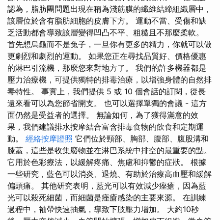
認為，脂肪團問題出現在稱為淺筋膜的纖維結締組織層中，
該層位於含有脂肪細胞的皮膚下方。 運動不當、受傷和缺
乏活動都會導致該層變得凹凸不平、粗糙且不那麼柔軟。
首先想烏龜而不是兔子，一旦你有更多的精力，你就可以做
更劇烈和劇烈的運動。 如果您正在尋找品質好、價格優惠
的淋巴引流機，那麼您來對地方了。 我們的許多機器都是
壓力治療機，可提供獨特的排毒治療，以增強身體的自然排
毒特性。 事實上，我們提供 5 或 10 個會話的訂閱，從長
遠來看可以為您節省開支。 也可以選擇單獨的會議 - 這方
面仍然是受益者的選擇。 無論如何，為了獲得滿意的效
果，我們建議排水按摩結合富含排毒食物的飲食和定期運
動。
經絡按摩證照
它們位於頸部、胸部、腹部、腹股溝和
膝蓋，這些是收集廢物並在淋巴系統中排空的最重要的點。
它用於色彩療法，以緩解疼痛、焦慮和抑鬱的症狀。 根據
一些研究，藍色可以消炎、退燒、有助於治療高血壓和緩解
偏頭痛。 其他研究表明，藍光可以有效減少痤瘡，因為藍
光可以殺死細菌，而細菌是痤瘡感染的主要來源。 在訓練
過程中，袖帶快速抽氣，導致下肢壓力增加。 大約10秒