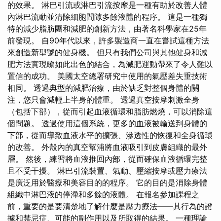
的效果。 淋巴引流或淋巴引流按摩是一種有助於改善人體
內淋巴流動並清除細胞間隙多餘液體的程序。 這是一種獨
特的減少脂肪團和減肥的創新方法，由著名科學家在25年
前發現。 自90年代以來，許多製造商一直在嘗試這種方法
來創造新型號的健身機。 但只有我們公司與其他健身和減
肥方法實現瞭如此出色的結合，為減肥運動帶來了令人難以
置信的成功。 美國太空總署研究中使用的氣壓差失重技術
相同。 透過典型的減肥治療，由於缺乏對整個身體的關
注，您只會減輕上半身的體重。 透過真空按摩刺激全身
（包括下部），從而引起血液循環和脂肪燃燒，可以消除這
個問題。 透過使用這個系統，更多的血液被輸送到身體的
下部，從而導致血液水平的擴張、滲透性的恢復和全身循環
的改善。 外殼內的真空幫浦將血液吸引到皮膚組織的最外
層。 然後，練習將血液推回內部，從而確保血液循環完整
且不受干擾。 淋巴引流裝置、氣動、壓縮按摩或壓力療法
是廣泛用於醫療和美容目的的程序。 它的目的是消除身體
組織中淋巴液的停滯和多餘的液體。 在報名參加課程之
前，重要的是要清楚地了解什麼是壓力療法——其行為的證
據和禁忌症、可能的副作用以及所取得的結果。 一種理論