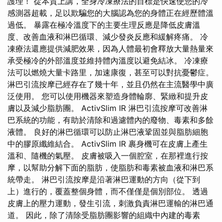
護理！ 從本質上講，全身冷凍療法的目標是快速使您的冷
感測器超載，足以欺騙您的大腦認為您的身體正在經歷體溫
過低。 暴露在極冷溫度下的主要生理反應是降低皮膚溫
度、改善血液和淋巴循環、減少發炎反應和緩解疼痛。 冷
凍療法還應提供減肥效果，因為人體最初會釋放大量熱量來
承受極冷的外部溫度並維持體內溫度以避免結冰。 冷凍療
法可以燃燒大量卡路里，加速康復，甚至可以對抗憂鬱症。
淋巴引流按摩已經存在了幾十年，並且仍然在主流醫學中廣
泛使用。 您可以使用機器來塑造身體輪廓、緊緻和提升皮
膚以及減少脂肪團。 ActivSlim IR 淋巴引流按摩可改善淋
巴系統的功能，有助於清除和過濾體內的廢物、毒素和多餘
液體。 良好的淋巴循環可以防止淋巴液鞏固並與脂肪細胞
中的膠原纖維結合。 ActivSlim IR 裹身機可在皮膚上產生
溫和、隨機的氣壓。 皮膚被吸入一個腔室，在那裡進行按
摩，以幫助分解下面的脂肪，使脂肪和毒素被血液和淋巴系
統帶走。 淋巴引流按摩是沿著淋巴運動的方向（從下到
上）進行的，覆蓋整個身體，而不僅僅是個別部位。 透過
皮膚上的壓力運動，發生引流，刺激負責淋巴運輸的淋巴通
道。 因此，除了清除受脂肪團影響的組織中內建的毒素