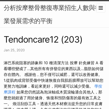
分析按摩整骨整復專業招生人數與行
業發展需求的平衡
Tendoncare12 (203)
Jan 25, 2020
淋巴系統阻塞的跡象和 10 種清潔方法 按摩 針灸練習 A 看
看哪些變成了…其他所有有併發症的東西以及…脂肪如何儲
存在體內。 感謝他，您不僅可以減肥，還可以改善健康。
1.從肌肉或背部受傷中快速恢復自我肌筋膜釋放可以幫助您
更努力地訓練，看起來更好，同時還可以減少受傷。
學按
摩課程
如果您仍然認為泡沫軸或木質滾輪適合其他人，那
麼您就錯過了用於健身、恢復和預防傷害的最有效工具之
一。 煥活刮痧工具 - 透過天然木材療法提升您的日常皮膚